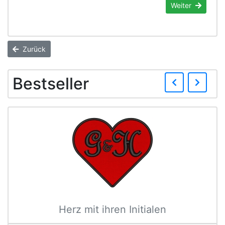
Weiter
Zurück
Zurü
We
Bestseller
Herz mit ihren Initialen